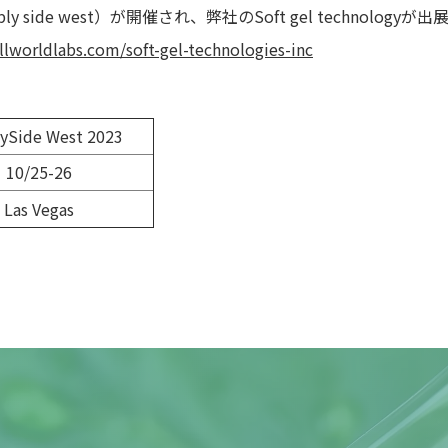
side west）が開催され、弊社のSoft gel technologyが
llworldlabs.com/soft-gel-technologies-inc
ySide West 2023
10/25-26
Las Vegas